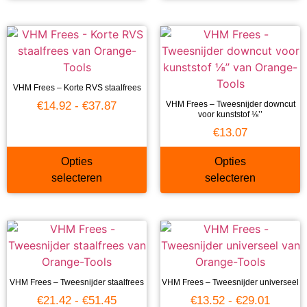
VHM Frees – Korte RVS staalfrees
€
14.92
-
€
37.87
VHM Frees – Tweesnijder downcut
voor kunststof ⅛’’
€
13.07
Opties
Opties
selecteren
selecteren
VHM Frees – Tweesnijder staalfrees
VHM Frees – Tweesnijder universeel
€
21.42
-
€
51.45
€
13.52
-
€
29.01