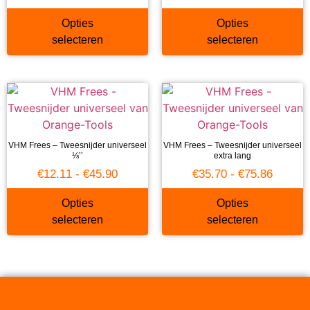
Opties
Opties
selecteren
selecteren
VHM Frees – Tweesnijder universeel
VHM Frees – Tweesnijder universeel
⅛’’
extra lang
€
12.11
-
€
45.90
€
35.70
-
€
75.86
Opties
Opties
selecteren
selecteren