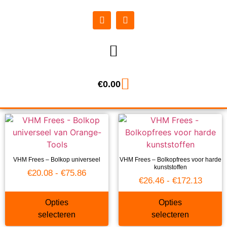
€
0.00
VHM Frees – Bolkop universeel
VHM Frees – Bolkopfrees voor harde
kunststoffen
€
20.08
-
€
75.86
€
26.46
-
€
172.13
Opties
Opties
selecteren
selecteren