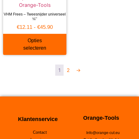
VHM Frees – Tweesnijder universeel
⅛’’
€
12.11
-
€
45.90
Opties
selecteren
1
2
→
Orange-Tools
Klantenservice
Contact
Info@orange-cut.eu