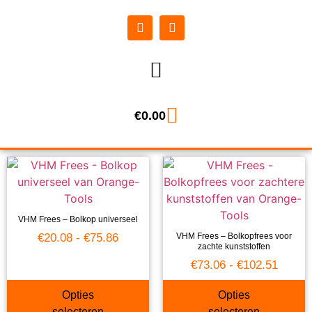
€
0.00
VHM Frees – Bolkop universeel
€
20.08
-
€
75.86
VHM Frees – Bolkopfrees voor
zachte kunststoffen
€
73.06
-
€
102.51
Opties
Opties
selecteren
selecteren