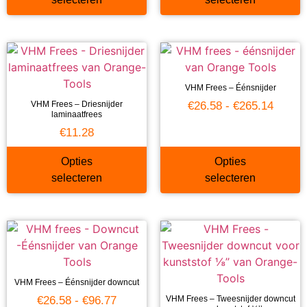
VHM Frees – Éénsnijder
VHM Frees – Driesnijder
€
26.58
-
€
265.14
laminaatfrees
€
11.28
Opties
Opties
selecteren
selecteren
VHM Frees – Éénsnijder downcut
€
26.58
-
€
96.77
VHM Frees – Tweesnijder downcut