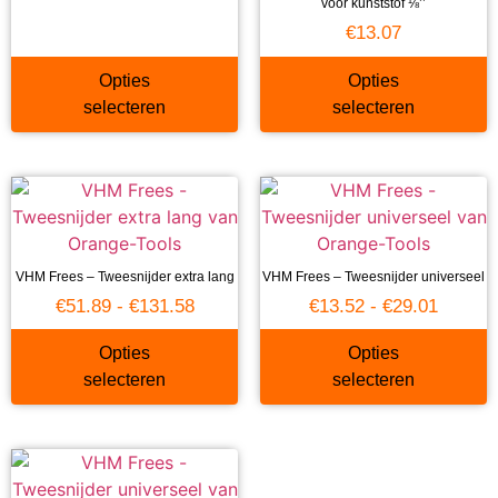
voor kunststof ⅛’’
€
13.07
Opties
Opties
selecteren
selecteren
VHM Frees – Tweesnijder extra lang
VHM Frees – Tweesnijder universeel
€
51.89
-
€
131.58
€
13.52
-
€
29.01
Opties
Opties
selecteren
selecteren