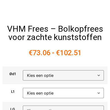
VHM Frees – Bolkopfrees
voor zachte kunststoffen
€
73.06
-
€
102.51
Ød1
L1
LG