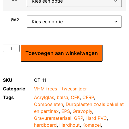
Ød2
Toevoegen aan winkelwagen
SKU
OT-11
Categorie
VHM frees - tweesnijder
Tags
Acrylglas
,
balsa
,
CFK
,
CFRP
,
Composieten
,
Duroplasten zoals bakeliet
en pertinax
,
EPS
,
Gravoply
,
Gravuremateriaal
,
GRP
,
Hard PVC
,
hardboard
,
Hardhout
,
Komacel
,